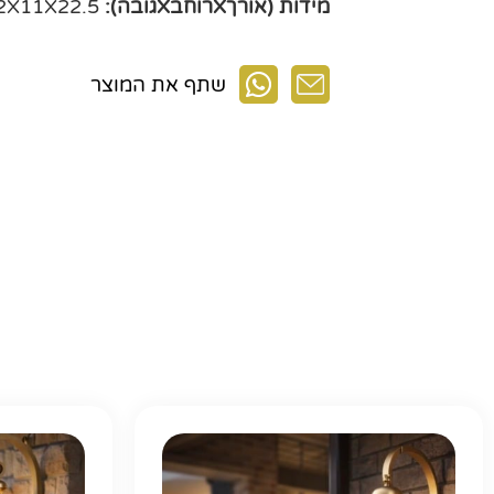
מידות (אורךXרוחבXגובה):
13.2X11X22.5 ס"מ
שתף את המוצר