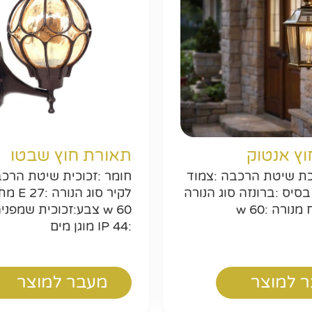
חפשו באת
וץ אנטוק
תאורת חוץ שבטו
ת שיטת הרכבה :צמוד
חומר :זכוכית שיטת הרכב
סיס :ברונזה סוג הנורה
לקיר סוג 
w 60 צבע:זכוכית שמפנ
:44 IP מוגן מים
 למוצר
מעבר למוצר