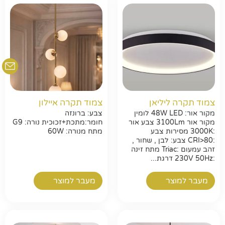
צמוד תקרה ליליאן
צמוד תקרה איילון
מקור אור: 48W LED לומין
צבע: ברונזה
מקור אור 3100Lm צבע אור
חומר:מתכת+זכוכית נורה: G9
:3000K מסירות צבע
מתח מנורה: 60W
:CRI>80 צבע: לבן , שחור ,
זהב עמעום :Triac מתח זינה
:230V 50Hz דרגת...
מעבר למוצר
מעבר למוצר