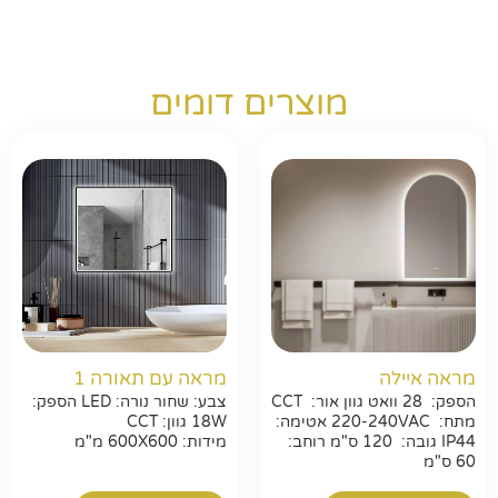
מוצרים דומים
מראה איילה
מראה עם תאורה 1
הספק: 28 וואט גוון אור: CCT
צבע: שחור נורה: LED הספק:
מתח: 220-240VAC אטימה:
18W גוון: CCT
IP44 גובה: 120 ס"מ רוחב:
מידות: 600X600 מ"מ
חפשו באתר
60 ס"מ