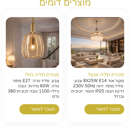
מוצרים דומים
מנורת תליה אנעל
מנורת תליה מולי
מקור:אור 8X25W E14 צבע
צבע: פליז נורה: E27 מתח
:פליז מתח :זינה 230V 50Hz
נורה: 60W מידות: גובה
דרגת הגנה IP20 חומר: זכוכית
כללי-1100 גובה זכוכית:380
וברזל
מ״מ
חפשו באתר
מעבר למוצר
מעבר למוצר