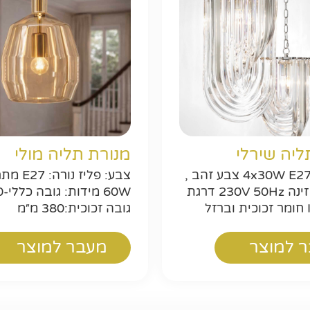
חפשו באת
ליה שירלי
מנורת תליה מולי
מקור אור 4x30W E27 צבע זהב ,
צבע: פליז נ
ניקל מתח זינה 230V 50Hz דרגת
60W
גובה זכוכית:380 מ״מ
 למוצר
מעבר למוצר