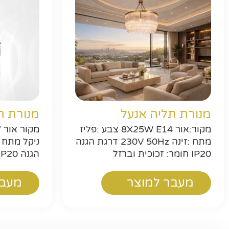
מנורת תליה אנעל
מנורת ת
מקור:אור 8X25W E14 צבע :פליז
מתח :זינה 230V 50Hz דרגת הגנה
IP20 חומר: זכוכית וברזל
הגנה IP20 חומר זכוכית וברזל
מעבר למוצר
מעבר