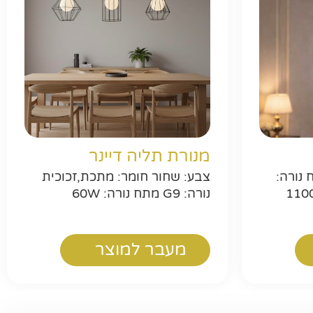
ר
מנורת תליה דיינר
ורה: E27 מתח נורה:
צבע: שחור חומר: מתכת,זכוכית
 מידות: גובה כללי-1100
נורה: G9 מתח נורה: 60W
מעבר למוצר