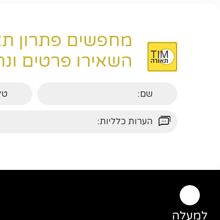
מחפשים פתרון תא
השאירו פרטים ונחז
למעלה