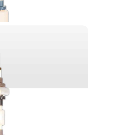
חפשו באת