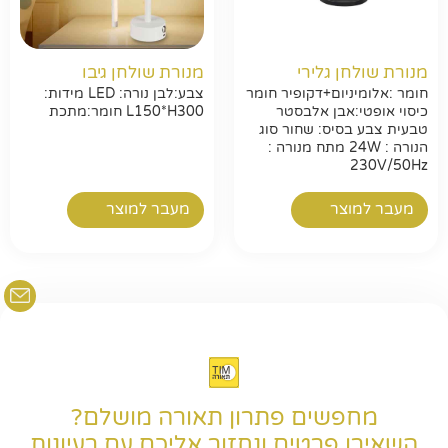
מנורת שולחן גלירי
מנורת שולחן גיבו
חפשו באתר
חומר :אלומיניום+דקופיר חומר
צבע:לבן נורה: LED מידות:
כיסוי אופטי:אבן אלבסטר
L150*H300 חומר:מתכת
טבעית צבע בסיס: שחור סוג
הנורה : 24W מתח מנורה :
230V/50Hz
מעבר למוצר
מעבר למוצר
מחפשים פתרון תאורה מושלם?
השאירו פרטים ונחזור אליכם עם רעיונות