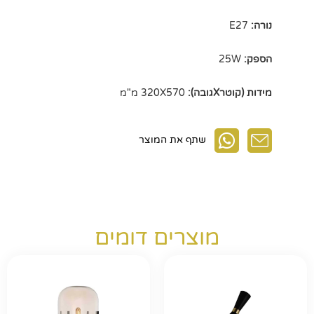
נורה:
E27
הספק:
25W
מידות (קוטרXגובה):
320X570 מ"מ
שתף את המוצר
מוצרים דומים