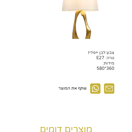
צבע:לבן +פליז
נורה: E27
מידות:
360*580
שתף את המוצר
מוצרים דומים