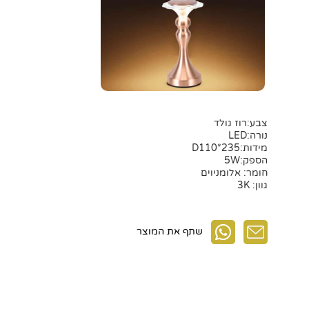
צבע:רוז גולד
נורה:LED
מידות:D110*235
הספק:5W
חומר: אלומניוים
גוון: 3K
שתף את המוצר