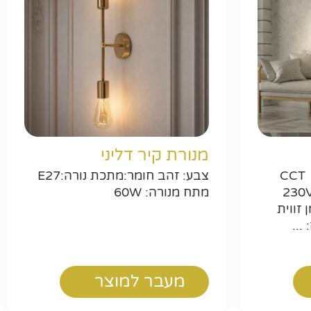
ר
מנורת קיר דליני
הספק: 28 וואט גוון אור: CCT
צבע: זהב חומר:מתכת נורה:E27
: שחור-פליז מתח: 230V
מתח מנורה: 60W
: 2400 לומן זווית
מעבר למוצר