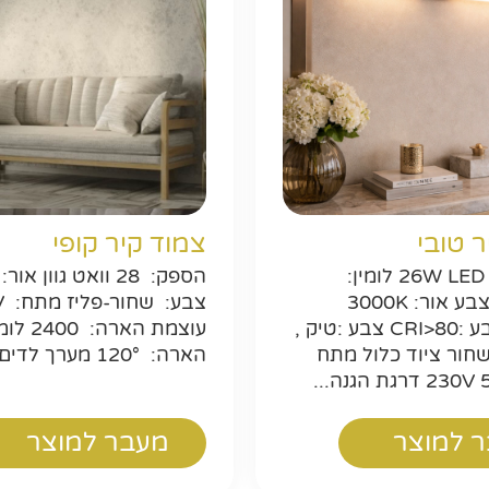
חפשו באת
ר טובי
צמוד קיר קופי
מקור אור: 26W LED לומין:
2560Lm צבע אור: 3000K
צבע
מסירות צבע :CRI>80 צבע :טיק ,
עוצמת הארה
 שחור ציוד כלול מתח
הארה: 120° מערך לדים: ...
 למוצר
מעבר למוצר