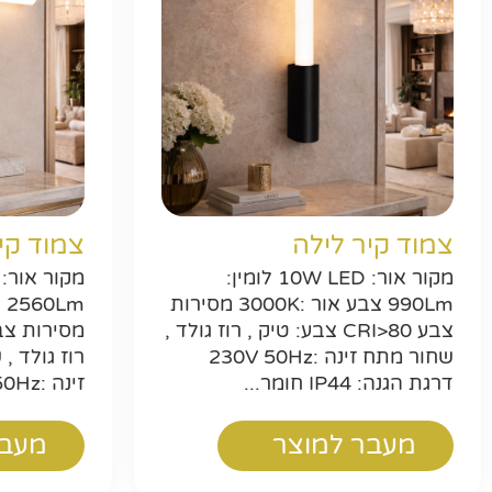
צמוד קיר לילה
צמוד קי
מקור אור: 10W LED לומין:
990Lm צבע אור :3000K מסירות
צבע CRI>80 צבע: טיק , רוז גולד ,
שחור מתח זינה :230V 50Hz
רוז גולד ,
דרגת הגנה: IP44 חומר...
זינה :230V 50Hz דרגת הגנה...
מעבר למוצר
מעבר