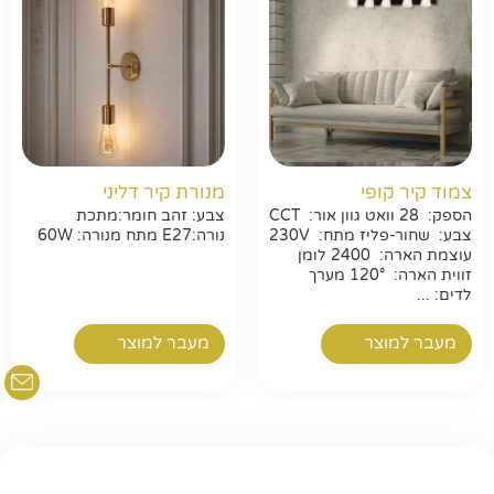
חפשו באתר
צמוד קיר קופי
מנורת קיר דליני
הספק: 28 וואט גוון אור: CCT
צבע: זהב חומר:מתכת
צבע: שחור-פליז מתח: 230V
נורה:E27 מתח מנורה: 60W
עוצמת הארה: 2400 לומן
זווית הארה: 120° מערך
לדים: ...
מעבר למוצר
מעבר למוצר