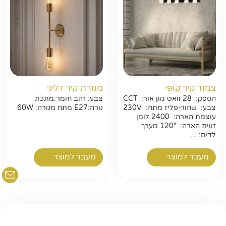
חפשו באתר
צמוד קיר קופי
מנורת קיר דליני
הספק: 28 וואט גוון אור: CCT
צבע: זהב חומר:מתכת
צבע: שחור-פליז מתח: 230V
נורה:E27 מתח מנורה: 60W
עוצמת הארה: 2400 לומן
זווית הארה: 120° מערך
לדים: ...
מעבר למוצר
מעבר למוצר