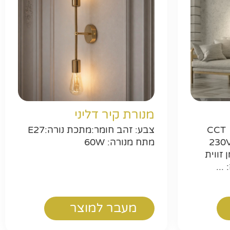
ר
מנורת קיר דליני
הספק: 28 וואט גוון אור: CCT
צבע: זהב חומר:מתכת נורה:E27
: שחור-פליז מתח: 230V
מתח מנורה: 60W
: 2400 לומן זווית
מעבר למוצר