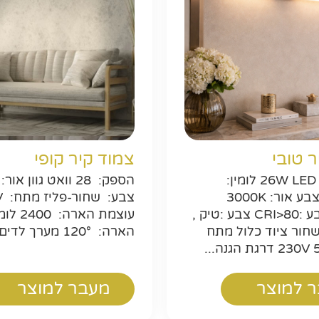
חפשו באת
ר טובי
צמוד קיר קופי
מקור אור: 26W LED לומין:
2560Lm צבע אור: 3000K
צבע
מסירות צבע :CRI>80 צבע :טיק ,
עוצמת הארה
 שחור ציוד כלול מתח
הארה: 120° מערך לדים: ...
 למוצר
מעבר למוצר