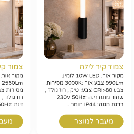
צמוד קיר לילה
צמוד קי
מקור אור: 10W LED לומין:
990Lm צבע אור :3000K מסירות
צבע CRI>80 צבע: טיק , רוז גולד ,
שחור מתח זינה :230V 50Hz
רוז גולד ,
דרגת הגנה: IP44 חומר...
זינה :230V 50Hz דרגת הגנה...
מעבר למוצר
מעבר