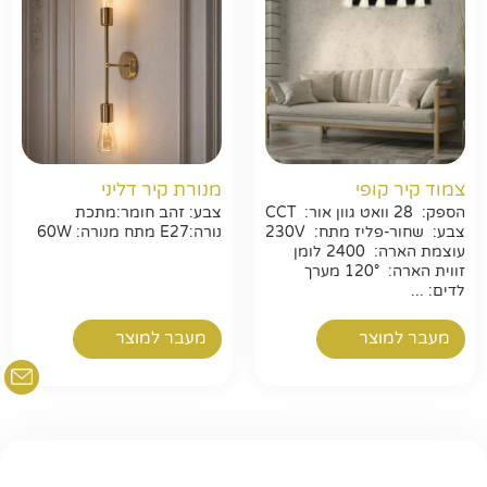
חפשו באתר
צמוד קיר קופי
מנורת קיר דליני
הספק: 28 וואט גוון אור: CCT
צבע: זהב חומר:מתכת
צבע: שחור-פליז מתח: 230V
נורה:E27 מתח מנורה: 60W
עוצמת הארה: 2400 לומן
זווית הארה: 120° מערך
לדים: ...
מעבר למוצר
מעבר למוצר