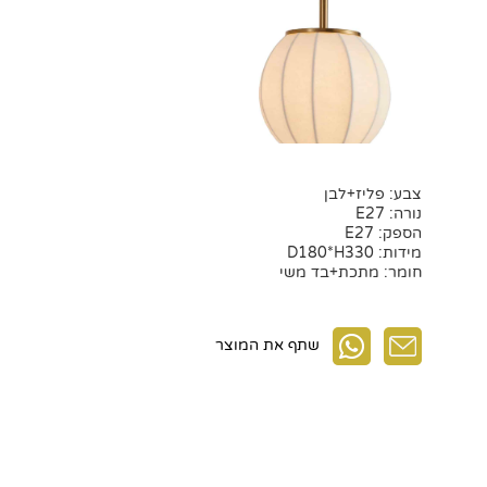
צבע: פליז+לבן
נורה: E27
הספק: E27
מידות: D180*H330
חומר: מתכת+בד משי
שתף את המוצר